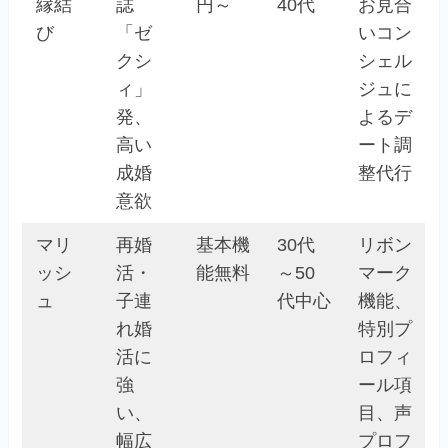
縁結
誌
円～
40代
お見合
び
「ゼ
いコン
クシ
シェル
ィ」
ジュに
発、
よるデ
高い
ート調
成婚
整代行
意欲
マリ
再婚
基本機
30代
リボン
ッシ
活・
能無料
～50
マーク
ュ
子連
代中心
機能、
れ婚
特別プ
活に
ロフィ
強
ール項
い、
目、声
幅広
プロフ