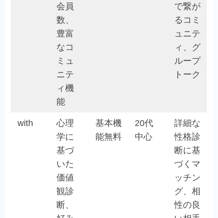
会員
で繋が
数、
るコミ
豊富
ュニテ
なコ
ィ、グ
ミュ
ループ
ニテ
トーク
ィ機
能
with
心理
基本機
20代
詳細な
学に
能無料
中心
性格診
基づ
断に基
いた
づくマ
価値
ッチン
観診
グ、相
断、
性の良