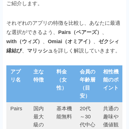
ご紹介します。
それぞれのアプリの特徴を比較し、あなたに最適
な選択ができるよう、
Pairs（ペアーズ）
、
with（ウィズ）
、
Omiai（オミアイ）
、
ゼクシィ
縁結び
、
マリッシュ
を詳しく解説していきます。
アプ
主な
料金
会員の
相性機
リ名
特徴
（女
年齢層
能のポ
性）
（目
イント
安）
Pairs
国内
基本機
20代
共通の
最大
能無料
～30
趣味や
級の
代中心
価値観