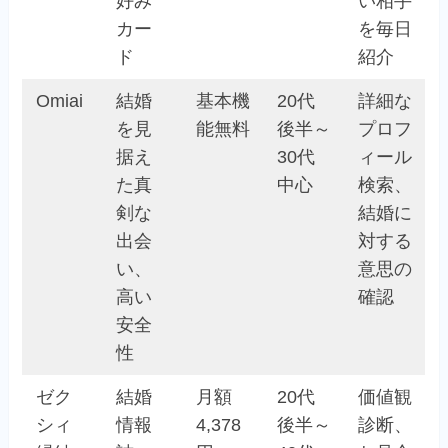
好み
い相手
カー
を毎日
ド
紹介
Omiai
結婚
基本機
20代
詳細な
を見
能無料
後半～
プロフ
据え
30代
ィール
た真
中心
検索、
剣な
結婚に
出会
対する
い、
意思の
高い
確認
安全
性
ゼク
結婚
月額
20代
価値観
シィ
情報
4,378
後半～
診断、