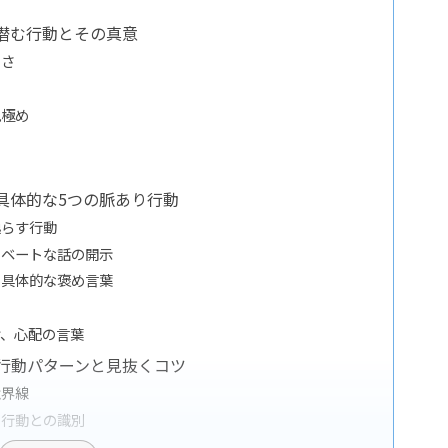
潜む行動とその真意
ぐさ
見極め
具体的な5つの脈あり行動
逸らす行動
イベートな話の開示
と具体的な褒め言葉
け、心配の言葉
行動パターンと見抜くコツ
境界線
る行動との識別