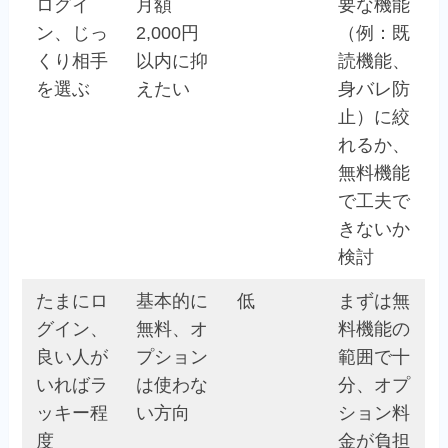
ログイ
月額
要な機能
ン、じっ
2,000円
（例：既
くり相手
以内に抑
読機能、
を選ぶ
えたい
身バレ防
止）に絞
れるか、
無料機能
で工夫で
きないか
検討
たまにロ
基本的に
低
まずは無
グイン、
無料、オ
料機能の
良い人が
プション
範囲で十
いればラ
は使わな
分、オプ
ッキー程
い方向
ション料
度
金が負担