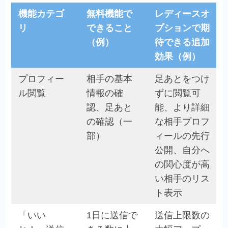
機能カテゴ
無料機能で
レディースオ
リ
できること
プションで期
（例）
待できる追加
効果（例）
プロフィー
相手の基本
足あとをつけ
ル閲覧
情報の確
ずに閲覧可
認、足あと
能、より詳細
の確認（一
な相手プロフ
部）
ィールの先行
公開、自分へ
の関心度が高
い相手のリス
ト表示
「いい
1日に送信で
送信上限数の