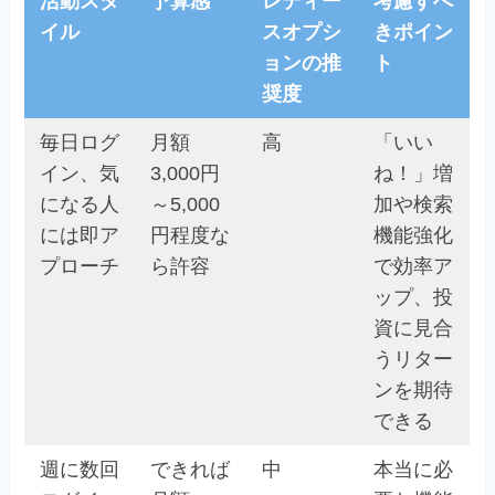
活動スタ
予算感
レディー
考慮すべ
イル
スオプシ
きポイン
ョンの推
ト
奨度
毎日ログ
月額
高
「いい
イン、気
3,000円
ね！」増
になる人
～5,000
加や検索
には即ア
円程度な
機能強化
プローチ
ら許容
で効率ア
ップ、投
資に見合
うリター
ンを期待
できる
週に数回
できれば
中
本当に必