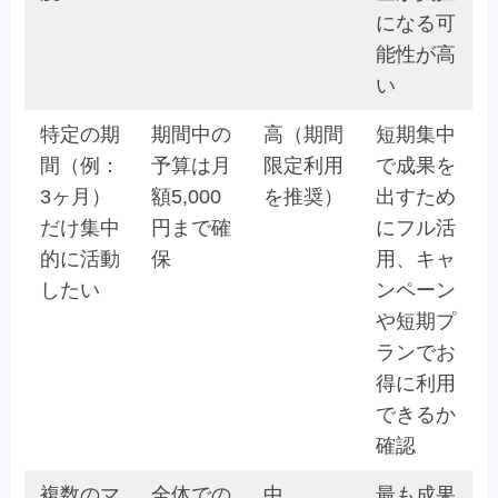
になる可
能性が高
い
特定の期
期間中の
高（期間
短期集中
間（例：
予算は月
限定利用
で成果を
3ヶ月）
額5,000
を推奨）
出すため
だけ集中
円まで確
にフル活
的に活動
保
用、キャ
したい
ンペーン
や短期プ
ランでお
得に利用
できるか
確認
複数のマ
全体での
中
最も成果