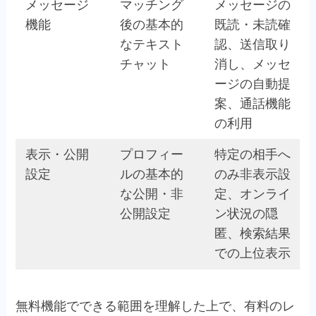
メッセージ
マッチング
メッセージの
機能
後の基本的
既読・未読確
なテキスト
認、送信取り
チャット
消し、メッセ
ージの自動提
案、通話機能
の利用
表示・公開
プロフィー
特定の相手へ
設定
ルの基本的
のみ非表示設
な公開・非
定、オンライ
公開設定
ン状況の隠
匿、検索結果
での上位表示
無料機能でできる範囲を理解した上で、有料のレ